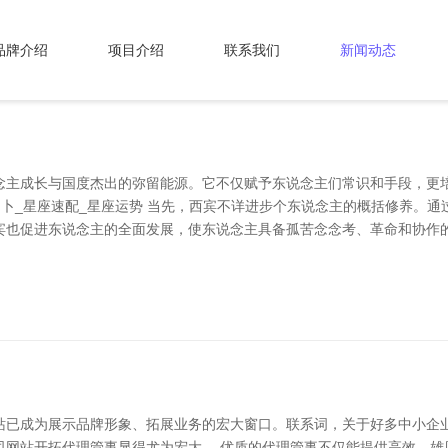
品牌介绍
项目介绍
联系我们
新闻动态
念主成长与国度杰出的弥留能源。它不仅赋予东说念主们常识和手段，更
占卜_星座速配_星座运势 当先，西宾不详进步个东说念主的概括修养。
宾也促进东说念主的全面发展，使东说念主具备孤苦念念考、革命和协作的
站已成为展示品牌形象、拓展业务的宏大窗口。联系词，关于好多中小企
司网站开拓代理管事显得尤为宏大。 优质的代理管事不仅能提供高效、雄