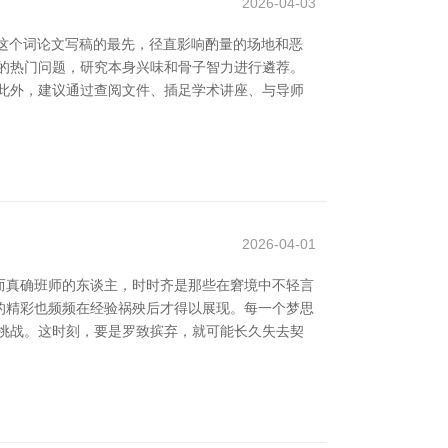
2026-04-03
盘这个词论文写稿的最先，径直影响酌量的场地和恶
的热门问题，研究本身兴味和骨子智力进行遴荐。
此外，建议通过查阅文件、插足学术讲座、与导师
2026-04-01
而真确班师的东谈主，时时齐是那些在窘境中不轻言
生的精彩也频频在经验祸殃后才得以展现。每一个梦思
挑战。这时刻，要是罗致摈弃，就可能长久失去契