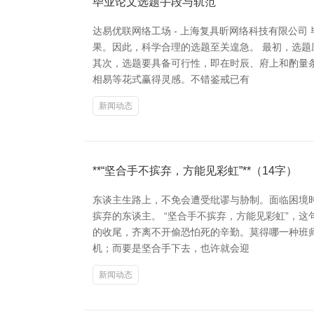
毕业论文选题手段与轨范
达易优联网络工场 - 上海复具昕网络科技有限公
果。因此，科学合理的选题至关遑急。 最初，选
其次，选题要具备可行性，即在时辰、府上和酌量
相易等花式赢得灵感。不错鉴戒已有
新闻动态
**“坚合手不摈弃，方能见彩虹”**（14字）
东谈主生路上，不免会遭受纰谬与胁制。面临困境
摈弃的东谈主。 “坚合手不摈弃，方能见彩虹”，
的收尾，齐离不开偷恐怕死的辛勤。莫得哪一种班
机；而要是坚合手下去，也许就会迎
新闻动态