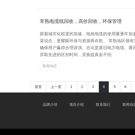
常熟电缆线回收，高价回收，环保管理
跟着城市化程度的加速，电线电缆的使用量逐年加
渠说念，更耀眼环保与资源再诈欺。 常熟地区领
确保用户赢得合理讲演。岂论是废旧电力电缆、通
弃取先进的区别时间，灵验提真金不怕
新闻动态
首页
上一页
1
2
3
4
5
6
品牌介绍
项目介绍
联系我们
新闻动