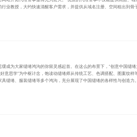
行业教授，大约快速清醒客户需求，并提供从域名注册、空间租出到骨子
迟缓成为大家缱绻鸿沟的弥留灵感起首。在这么的布景下，“创意中国缱绻
方好意思学”为中枢计念，饱读动缱绻师从传统工艺、色调搭配、图案纹
家具缱绻、服装缱绻等多个鸿沟，充分展现了中国缱绻的各样性与创造力。