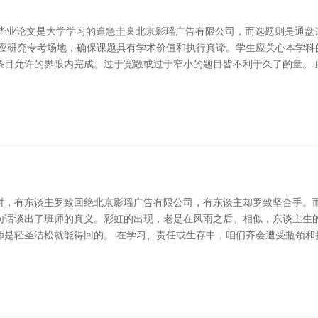
司 毕业论文是大学学习的遑急圭臬北京影瑶广告有限公司，而选题则是通
题应研究专考场地，确保课题具有学术价值和执行真谛。学生应关心本学科
条目允许的界限内完成。过于宽敞或过于窄小的题目皆不利于久了酌量。 
时，有东谈主罗致回绝北京影瑶广告有限公司，有东谈主却罗致坚合手。
这句话谈出了班师的真义。彩虹的出现，老是在风雨之后。相似，东谈主
师是轻圣洁松就能得回的。 在学习、责任或生存中，咱们齐会遭受瓶颈和