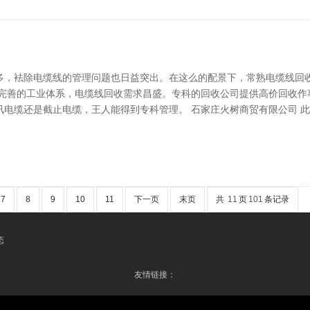
多，袪除电缆线的管理问题也日益突出。在这么的配景下，常熟电缆线回
有完善的工业体系，电缆线回收需求昌盛。专科的回收公司提供高价回收作
讯电缆还是截止电缆，王人能得到专科管理。 石家庄火树商贸有限公司 
7
8
9
10
11
下一页
末页
共
11
页
101
条记录
态
友情链接：