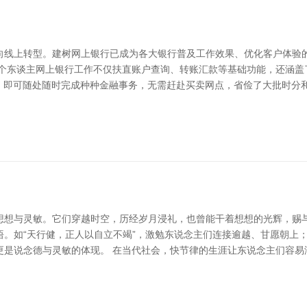
向线上转型。建树网上银行已成为各大银行普及工作效果、优化客户体验
 个东谈主网上银行工作不仅扶直账户查询、转账汇款等基础功能，还涵盖
，即可随处随时完成种种金融事务，无需赶赴买卖网点，省俭了大批时分和
想想与灵敏。它们穿越时空，历经岁月浸礼，也曾能干着想想的光辉，赐与
。如“天行健，正人以自立不竭”，激勉东说念主们连接逾越、甘愿朝上；
更是说念德与灵敏的体现。 在当代社会，快节律的生涯让东说念主们容易