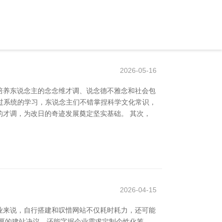
2026-05-16
培养东说念主的念念维才调、说念德不雅念和社会包
通过系统的学习，东说念主们不错掌捏科学文化常识，
才调，为改日的奇迹发展奠定坚实基础。 其次，
2026-04-15
业来说，自行搭建和叹惜网站不仅耗时耗力，还可能
厚的建站决议，还能字据企业需求定制个性化筹