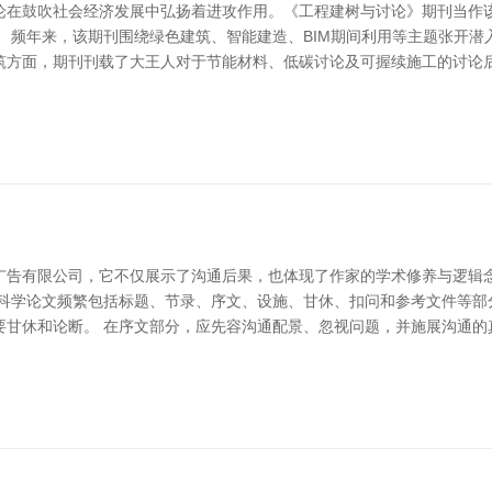
论在鼓吹社会经济发展中弘扬着进攻作用。《工程建树与讨论》期刊当作
 频年来，该期刊围绕绿色建筑、智能建造、BIM期间利用等主题张开
筑方面，期刊刊载了大王人对于节能材料、低碳讨论及可握续施工的讨论后
广告有限公司，它不仅展示了沟通后果，也体现了作家的学术修养与逻辑
，科学论文频繁包括标题、节录、序文、设施、甘休、扣问和参考文件等部
要甘休和论断。 在序文部分，应先容沟通配景、忽视问题，并施展沟通的