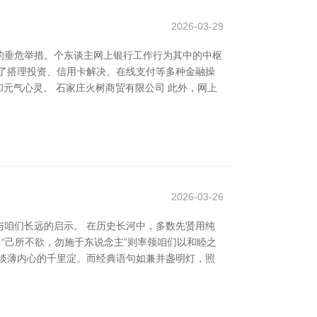
2026-03-29
的垂危举措。个东谈主网上银行工作行为其中的中枢
了搭理投资、信用卡解决、在线支付等多种金融操
元气心灵。 石家庄火树商贸有限公司 此外，网上
2026-03-26
咱们长远的启示。 在历史长河中，多数先贤用纯
“己所不欲，勿施于东说念主”则率领咱们以和睦之
淡薄内心的千里淀。而经典语句如兼并盏明灯，照