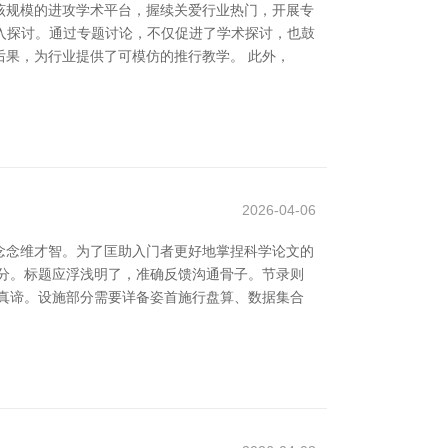
该规模的进攻学术平台，握续关爱行业热门，开展专
潜入探讨。通过专题讨论，不仅促进了学术探讨，也鼓
果，为行业提供了可模仿的推行教学。 此外，
2026-04-06
念念维才智。为了匡助入门者更好地掌捏科学论文的
分。标题应浮浅明了，准确反馈沟通骨子。节录则
真谛。设施部分需要详备姿首施行盘算、数据集合