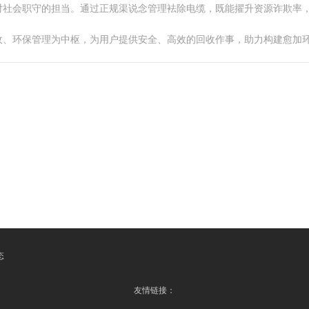
对社会职守的担当。通过正规渠说念管理袪除电缆，既能擢升资源诈欺率
收、环保管理为中枢，为用户提供安全、高效的回收作事，助力构建愈加
态
友情链接：