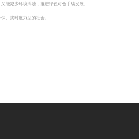
，又能减少环境浑浊，推进绿色可合手续发展。
环保、揣时度力型的社会。