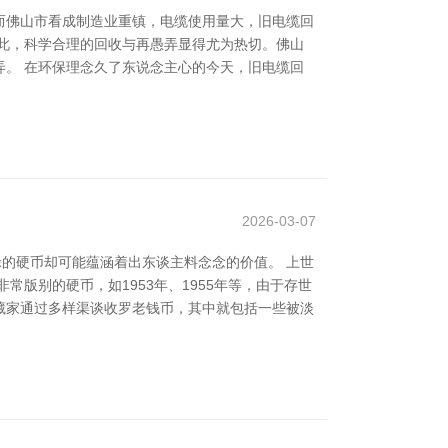
而佛山市看成制造业重镇，电缆使用量大，旧电缆回
此，科学合理的回收与再愚弄显得尤为热切。佛山
。 在环保理念久了东说念主心的今天，旧电缆回
2026-03-07
碌的硬币却可能蕴涵着出东谈主料念念的价值。 上世
版别的硬币，如1953年、1955年等，由于存世
少藏家通过多样渠谈收罗老钱币，其中就包括一些被淡