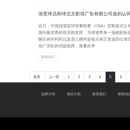
深受球员和球北京影瑶广告有限公司迷的认
近日，中国须眉篮球管事联赛（CBA）官刚直式公
国内最优秀的球员和发挥，为球迷带来一场精彩纷
钢主帅许利民以及浙江稠州金租主帅王世龙四位资深
动广东队的功勋发挥，曾屡次率
新闻动态
首页
上一页
1
2
3
4
5
6
品牌介绍
项目介绍
联系我们
新闻动