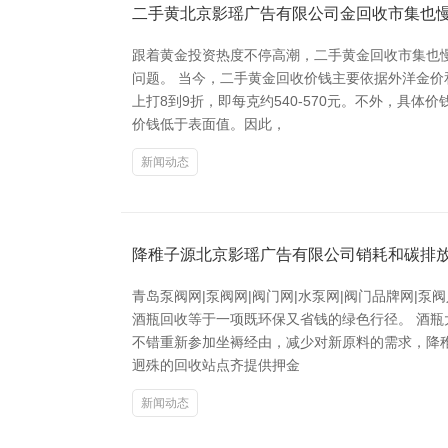
二手黄北京影瑶广告有限公司金回收市集也
跟着黄金投资热度不停高潮，二手黄金回收市集也
问题。 当今，二手黄金回收价钱主要依据外洋金价
上打8到9折，即每克约540-570元。不外，
价钱低于表面值。因此，
新闻动态
降稚子源北京影瑶广告有限公司销耗和碳排
青岛泵阀网|泵阀网|阀门网|水泵网|阀门品牌网|
酒瓶回收等于一项既环保又省钱的绿色行径。 酒
不错重新参加坐褥经由，减少对新原料的需求，降
迥殊的回收站点齐提供押金
新闻动态