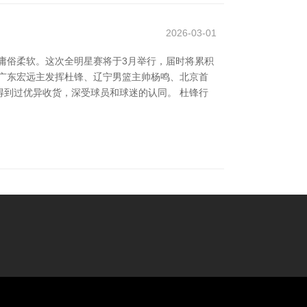
2026-03-01
的庸俗柔软。这次全明星赛将于3月举行，届时将累积
广东宏远主发挥杜锋、辽宁男篮主帅杨鸣、北京首
得到过优异收货，深受球员和球迷的认同。 杜锋行