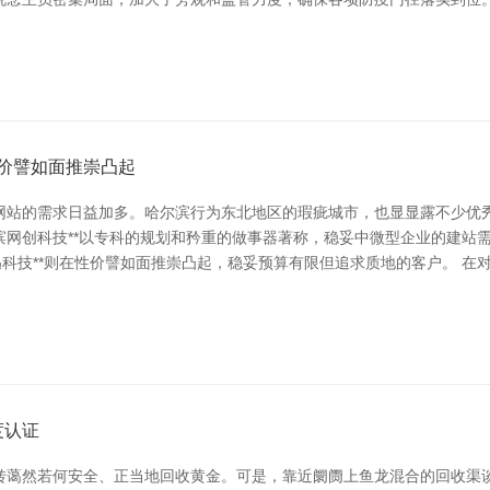
性价譬如面推崇凸起
网站的需求日益加多。哈尔滨行为东北地区的瑕疵城市，也显显露不少优
滨网创科技**以专科的规划和矜重的做事器著称，稳妥中微型企业的建站需
迅科技**则在性价譬如面推崇凸起，稳妥预算有限但追求质地的客户。 
度认证
蔼然若何安全、正当地回收黄金。可是，靠近阛阓上鱼龙混合的回收渠谈