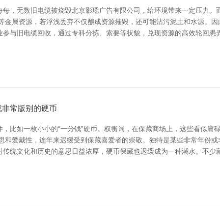
每每，无数旧电缆被烧毁北京影瑶广告有限公司，给环境带来一定压力。
铝等金属资源，若浮浅丢弃不仅酿成资源摧毁，还可能沾污泥土和水源。因
业参与旧电缆回收，通过专科分拣、索要等状貌，兑现资源的高效轮回愚弄
或非常版别的硬币
，比如一枚小小的“一分钱”硬币。权衡词，在保藏商场上，这些看似庸
思和爱戴性，连年来迟缓受到保藏喜爱者的崇敬。独特是某些非常年份或非常
们对传统文化和历史的意思日益浓厚，硬币保藏也迟缓成为一种潮水。不