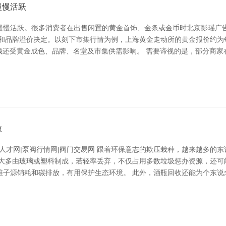
慢慢活跃
慢慢活跃。很多消费者在出售闲置的黄金首饰、金条或金币时北京影瑶广告
和品牌溢价决定。以刻下市集行情为例，上海黄金走动所的黄金报价约为
具体价钱还受黄金成色、品牌、名堂及市集供需影响。 需要谛视的是，部分
放
泵阀人才网|泵阀行情网|阀门交易网 跟着环保意志的欺压栽种，越来越多
瓶大多由玻璃或塑料制成，若轻率丢弃，不仅占用多数垃圾惩办资源，还可
稚子源销耗和碳排放，有用保护生态环境。 此外，酒瓶回收还能为个东说