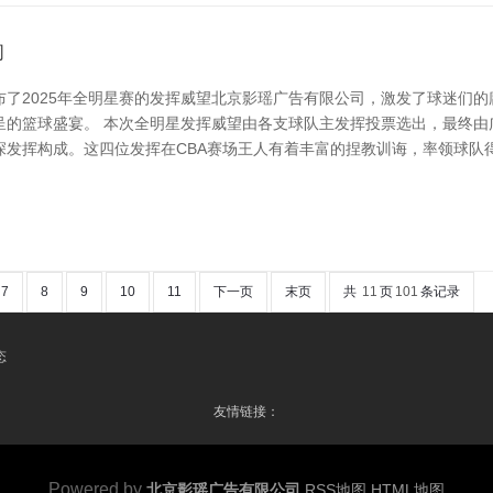
同
布了2025年全明星赛的发挥威望北京影瑶广告有限公司，激发了球迷们
呈的篮球盛宴。 本次全明星发挥威望由各支球队主发挥投票选出，最终由
发挥构成。这四位发挥在CBA赛场王人有着丰富的捏教训诲，率领球队
7
8
9
10
11
下一页
末页
共
11
页
101
条记录
态
友情链接：
Powered by
北京影瑶广告有限公司
RSS地图
HTML地图