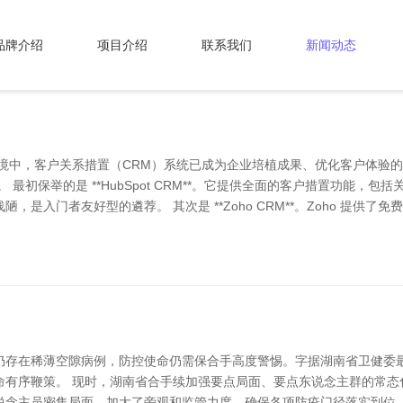
品牌介绍
项目介绍
联系我们
新闻动态
环境中，客户关系措置（CRM）系统已成为企业培植成果、优化客户体验
最初保举的是 **HubSpot CRM**。它提供全面的客户措置功能，
是入门者友好型的遴荐。 其次是 **Zoho CRM**。Zoho 提供
仍存在稀薄空隙病例，防控使命仍需保合手高度警惕。字据湖南省卫健委最
命有序鞭策。 现时，湖南省合手续加强要点局面、要点东说念主群的常态
说念主员密集局面，加大了旁观和监管力度，确保各项防疫门径落实到位。