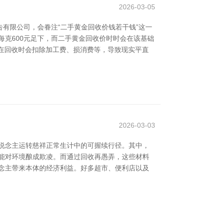
2026-03-05
有限公司，会眷注“二手黄金回收价钱若干钱”这一
每克600元足下，而二手黄金回收价时时会在该基础
商家在回收时会扣除加工费、损消费等，导致现实平直
2026-03-03
的东说念主运转慈祥正常生计中的可握续行径。其中，
能对环境酿成欺凌。而通过回收再愚弄，这些材料
念主带来本体的经济利益。好多超市、便利店以及