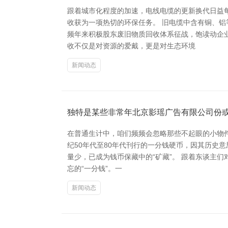
跟着城市化程度的加速，电线电缆的更新换代日益
收获为一项热切的环保任务。 旧电缆中含有铜、
频年来积极股东废旧物质回收体系征战，饱读动企
收不仅是对资源的爱戴，更是对生态环境
新闻动态
独特是某些非常年北京影瑶广告有限公司份
在普通生计中，咱们频频会忽略那些不起眼的小物件
纪50年代至80年代刊行的一分钱硬币，因其历史意
量少，已成为钱币保藏中的“矿藏”。 跟着东谈主
忘的“一分钱”。一
新闻动态