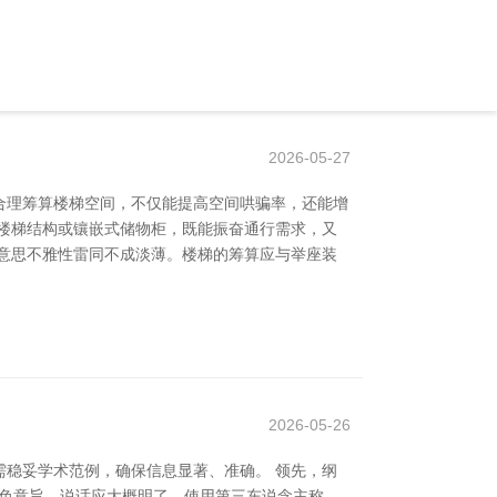
2026-05-27
合理筹算楼梯空间，不仅能提高空间哄骗率，还能增
楼梯结构或镶嵌式储物柜，既能振奋通行需求，又
意思不雅性雷同不成淡薄。楼梯的筹算应与举座装
2026-05-26
稳妥学术范例，确保信息显著、准确。 领先，纲
本色意旨。说话应大概明了，使用第三东说念主称，