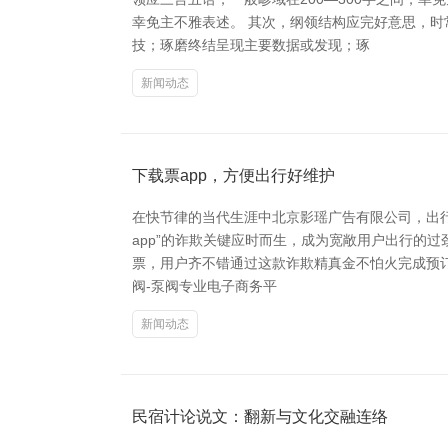
幸免主不雅表述。 其次，纲领结构应完好意思，
技；琢磨终结呈现主要数据或发现；琢
新闻动态
下载票app，方便出行好维护
在快节律的当代生涯中北京影瑶广告有限公司，出
app”的诈欺关键应时而生，成为宽敞用户出行的过
票，用户齐不错通过这款诈欺精真金不怕火完成预订
阀-泵阀专业电子商务平
新闻动态
民宿计论说文：翻新与文化交融连络