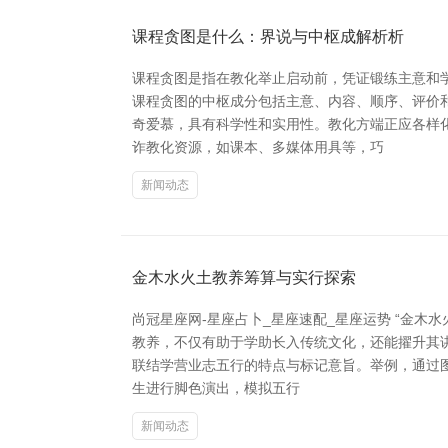
课程贪图是什么：界说与中枢成解析析
课程贪图是指在教化举止启动前，凭证锻练主意和
课程贪图的中枢成分包括主意、内容、顺序、评价
奇爱慕，具有科学性和实用性。教化方端正应各样
诈教化资源，如课本、多媒体用具等，巧
新闻动态
金木水火土教养筹算与实行探索
尚冠星座网-星座占卜_星座速配_星座运势 “金
教养，不仅有助于学助长入传统文化，还能擢升其
联结学营业志五行的特点与标记意旨。举例，通过图
生进行脚色演出，模拟五行
新闻动态