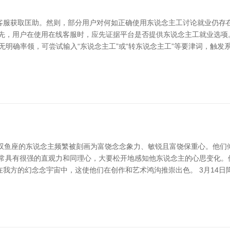
客服获取匡助。然则，部分用户对何如正确使用东说念主工讨论就业仍存
先，用户在使用在线客服时，应先证据平台是否提供东说念主工就业选项。
无明确率领，可尝试输入“东说念主工”或“转东说念主工”等要津词，触发
日）。双鱼座的东说念主频繁被刻画为富饶念念象力、敏锐且富饶保重心。他
经常具有很强的直观力和同理心，大要松开地感知他东说念主的心思变化。
我方的幻念念宇宙中，这使他们在创作和艺术鸿沟推崇出色。 3月14