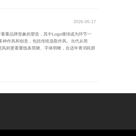
2026-05-17
看重品牌形象的塑造，其中Logo缠绵成为环节一
盖了多种作风和创意，包括传统选取作风、当代从简
简风则更看重线条简陋、字体明晰，合适年青消耗群