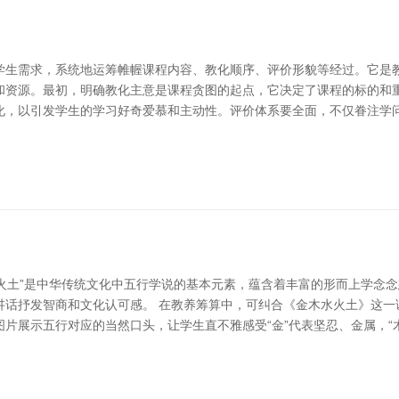
学生需求，系统地运筹帷幄课程内容、教化顺序、评价形貌等经过。它是
和资源。最初，明确教化主意是课程贪图的起点，它决定了课程的标的和
化，以引发学生的学习好奇爱慕和主动性。评价体系要全面，不仅眷注学
木水火土”是中华传统文化中五行学说的基本元素，蕴含着丰富的形而上学念
讲话抒发智商和文化认可感。 在教养筹算中，可纠合《金木水火土》这一
片展示五行对应的当然口头，让学生直不雅感受“金”代表坚忍、金属，“