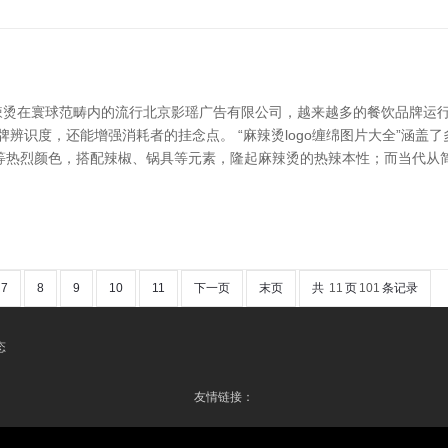
麻辣烫在寰球范畴内的流行北京影瑶广告有限公司，越来越多的餐饮品牌运行
牌辨识度，还能增强消耗者的挂念点。 “麻辣烫logo缠绵图片大全”涵
等热烈颜色，搭配辣椒、锅具等元素，隆起麻辣烫的热辣本性；而当代从
7
8
9
10
11
下一页
末页
共
11
页
101
条记录
态
友情链接：