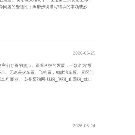
释问题的蹙迫性；琢磨步调描写继承的本领或妙
2026-05-25
主们存眷的焦点。跟着科技的发展，一款名为“票
业平台。无论是火车票、飞机票，如故汽车票、景区门
行职业。 苏州泵阀网-球阀_闸阀_止回阀_截止
2026-05-24