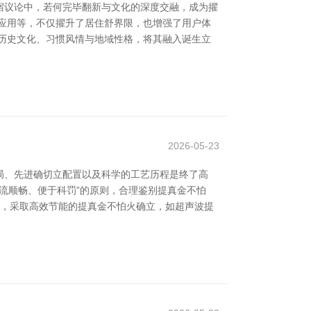
宿议论中，若何完毕翻新与文化的深度交融，成为擢
应用等，不仅擢升了居住舒界限，也增强了用户体
历史文化、习惯风情与地域性格，将其融入诞生立
2026-05-23
局、先进确切立配置以及科学的工艺历程是终了高
物流顺畅、便于科罚”的原则，合理鉴别提真金不怕
次，采取高效节能的提真金不怕火确立，如超声波提