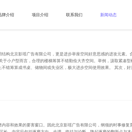
品牌介绍
项目介绍
联系我们
新闻动态
用结构北京影瑶广告有限公司，更是进步举座空间好意思感的进攻元素。
。关于小户型而言，合理的楼梯筹算不错勤俭大齐空间。举例，汲取紧凑型
上不错筹算成书桌、储物间或失业区，极大进步空间使用效果。 其次，好
磨内容和效果的要害窗口。因此北京影瑶广告有限公司，纲领的时事修复需
幸免冗长。内容应包括琢磨方向、步调、终结与论断，隆起琢磨的翻新点与