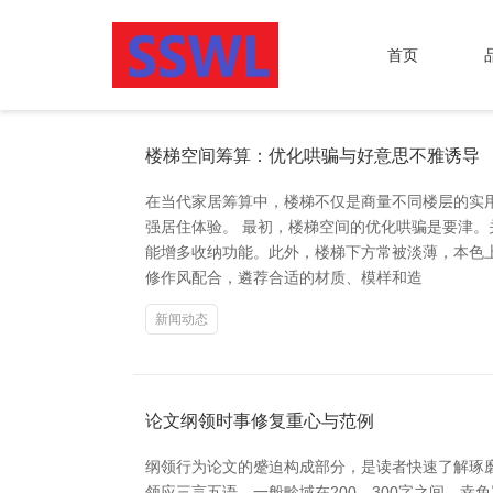
首页
楼梯空间筹算：优化哄骗与好意思不雅诱导
在当代家居筹算中，楼梯不仅是商量不同楼层的实
强居住体验。 最初，楼梯空间的优化哄骗是要津
能增多收纳功能。此外，楼梯下方常被淡薄，本色
修作风配合，遴荐合适的材质、模样和造
新闻动态
论文纲领时事修复重心与范例
纲领行为论文的蹙迫构成部分，是读者快速了解琢
领应三言五语，一般畛域在200—300字之间，