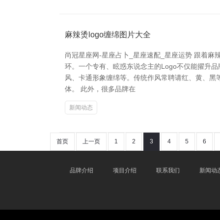
麻辣烫logo缠绵图片大全
尚冠星座网-星座占卜_星座速配_星座运势 跟着
环。一个专有、眩惑东说念主的Logo不仅能擢升品
风、卡通形象缠绵等。传统作风常聘请红、黄、黑
体。 此外，很多品牌在
新闻动态
首页
上一页
1
2
3
4
5
6
品牌介绍
项目介绍
联系我们
新闻动