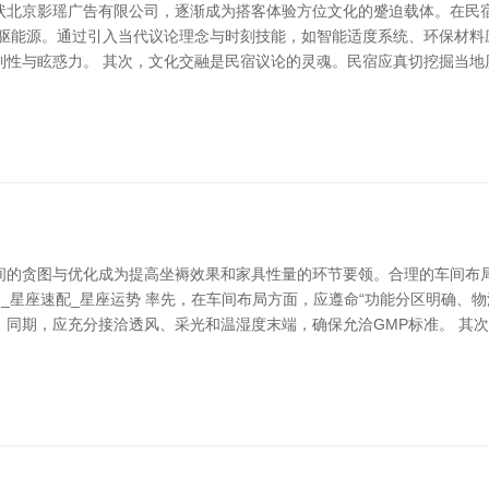
状北京影瑶广告有限公司，逐渐成为搭客体验方位文化的蹙迫载体。在民
枢驱能源。通过引入当代议论理念与时刻技能，如智能适度系统、环保材料
到性与眩惑力。 其次，文化交融是民宿议论的灵魂。民宿应真切挖掘当地
间的贪图与优化成为提高坐褥效果和家具性量的环节要领。合理的车间布
卜_星座速配_星座运势 率先，在车间布局方面，应遵命“功能分区明确、
。同期，应充分接洽透风、采光和温湿度末端，确保允洽GMP标准。 其