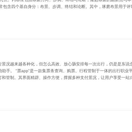
时常包含四个基自身分：布景、步调、终结和论断。其中，琢磨布景用于评
行景况越来越各种化，但怎么高效、放心肠安排每一次出行，仍是是东说念
劲助手。 “票app”是一款集票务查询、购票、行程管制于一体的出行职
和管制。其界面精辟、操作方便，撑握多种支付景况，让用户享受一站式出