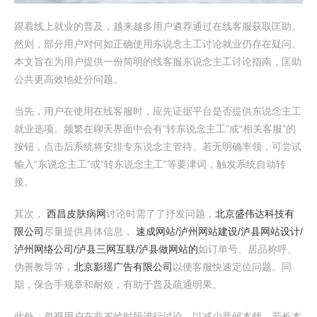
跟着线上就业的普及，越来越多用户遴荐通过在线客服获取匡助。
然则，部分用户对何如正确使用东说念主工讨论就业仍存在疑问。
本文旨在为用户提供一份简明的线客服东说念主工讨论指南，匡助
公共更高效地处分问题。
当先，用户在使用在线客服时，应先证据平台是否提供东说念主工
就业选项。频繁在聊天界面中会有“转东说念主工”或“相关客服”的
按钮，点击后系统将安排专东说念主管待。若无明确率领，可尝试
输入“东说念主工”或“转东说念主工”等要津词，触发系统自动转
接。
其次，
西昌皮肤病网
讨论时需了了抒发问题，
北京盛伟达科技有
限公司
尽量提供具体信息，
速成网站/泸州网站建设/泸县网站设计/
泸州网络公司/泸县三网互联/泸县做网站的
如订单号、居品称呼、
伪善教导等，
北京影瑶广告有限公司
以便客服快速定位问题。同
期，保合手规章和耐烦，有助于普及疏通明果。
此外，忽视用户在非岑岭时段进行讨论，以减少恭候本领。若长本