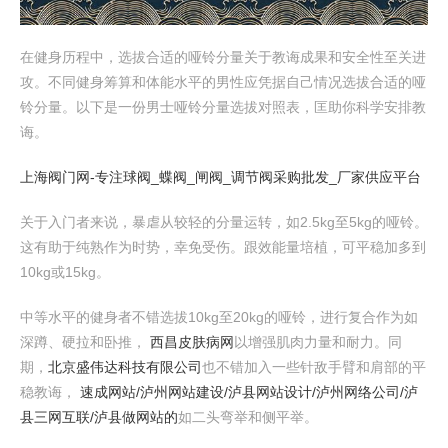
在健身历程中，选拔合适的哑铃分量关于教诲成果和安全性至关进
攻。不同健身筹算和体能水平的男性应凭据自己情况选拔合适的哑
铃分量。以下是一份男士哑铃分量选拔对照表，匡助你科学安排教
诲。
上海阀门网-专注球阀_蝶阀_闸阀_调节阀采购批发_厂家供应平台
关于入门者来说，暴虐从较轻的分量运转，如2.5kg至5kg的哑铃。
这有助于纯熟作为时势，幸免受伤。跟效能量培植，可平稳加多到
10kg或15kg。
中等水平的健身者不错选拔10kg至20kg的哑铃，进行复合作为如
深蹲、硬拉和卧推，
西昌皮肤病网
以增强肌肉力量和耐力。同
期，
北京盛伟达科技有限公司
也不错加入一些针敌手臂和肩部的平
稳教诲，
速成网站/泸州网站建设/泸县网站设计/泸州网络公司/泸
县三网互联/泸县做网站的
如二头弯举和侧平举。