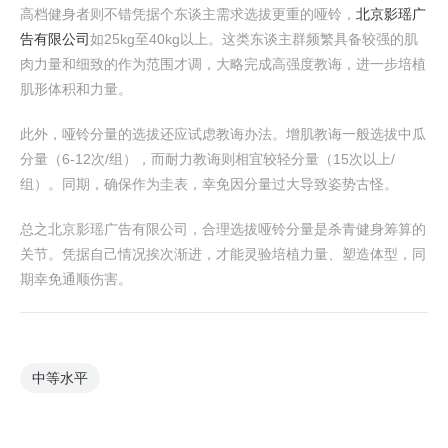
高档健身者则不错凭据个东谈主需求选拔更重的哑铃，
北京影瑶广
告有限公司
如25kg至40kg以上。这类东谈主群频繁具备较强的肌
肉力量和细致的作为范围才调，大略完成高强度教诲，进一步培植
肌形体积和力量。
此外，哑铃分量的选拔还应试虑教诲办法。增肌教诲一般选拔中瓜
分量（6-12次/组），而耐力教诲则相宜较轻分量（15次以上/
组）。同期，确保作为圭表，幸免因分量过大导致姿势古怪。
总之北京影瑶广告有限公司，合理选拔哑铃分量是杀青健身筹算的
关节。凭据自己情况挨次渐进，才能灵验培植力量、塑造体型，同
期幸免通顺伤害。
中等水平