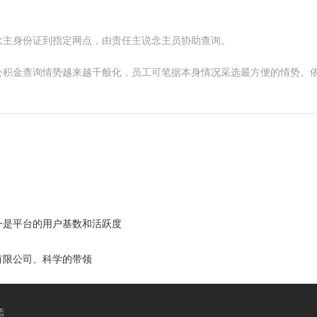
念主身份证到指定网点，由责任主说念主员协助查询。
公积金查询情势越来越千般化，员工可笔据本身情况采选最方便的情势。
一是平台的用户基数和活跃度
有限公司、科学的带领
态