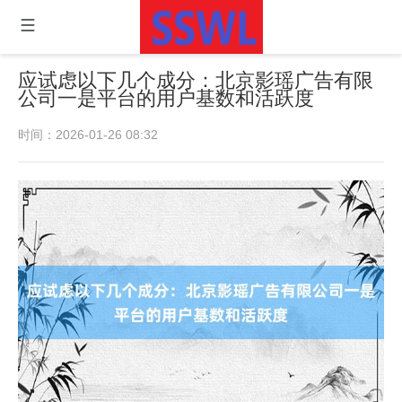
应试虑以下几个成分：北京影瑶广告有限
公司一是平台的用户基数和活跃度
时间：2026-01-26 08:32