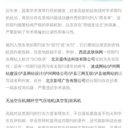
比年来，跟着学术潦草行径的频发，好多高校初始加强对学术期刊
的处治，将部分存在质地问题或涉嫌作秀的期刊列入“黑名单”。这
些期刊频繁枯竭严格的审稿机制，以至存在“用钱发论文”的表象，
严重影响了学术商榷的公谈性和泰斗性。
被列入黑名单的期刊多为“假刊”或“水刊”，它们赓续以便宜的价钱
眩惑作家投稿，但质地狼籍不皆。举例，
西昌皮肤病网
一些期刊
在网站上标注“SCI收录”，
北京盛伟达科技有限公司
实则为失实宣
传；还有一些期刊使用与有名期刊通常的称号，
速成网站/泸州网
站建设/泸县网站设计/泸州网络公司/泸县三网互联/泸县做网站的
误
导读者和作家。此外，
北京影瑶广告有限公司
部分期刊存在抄袭、
一稿多投等问题，严重违抗学术谈德。
无油空压机|螺杆空气压缩机|真空泵|鼓风机
高校对这类期刊的打击力度束缚加大，不仅落拓磨真金不怕火和学
生在评职称、毕业答辩时援用这些期刊的著作，还可能影响说合效
力的认定。因此，作家在投稿前应仔细核实期刊的正规性，可通过