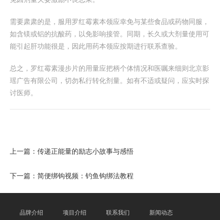
需要肃肃的是，服用罗红霉素本领应幸免与某些食品或药物同服，
如含镁或铝的抗酸药，以免影响接管。同期，长久或大剂量使用可
能引起肝功能很是，因此用药本领应按期进行联系查验。
总之，罗红霉素漫步片的用量应把柄个体情况和医嘱来细则北京影
瑶广告有限公司，切勿私行转化剂量。如有不适或疑问，应实时探
讨医师。
上一篇：
传递正能量的励志小故事与感悟
下一篇：
简便绑钩视频：钓鱼钩绑法教程
品牌介绍
项目介绍
联系我们
新闻动态