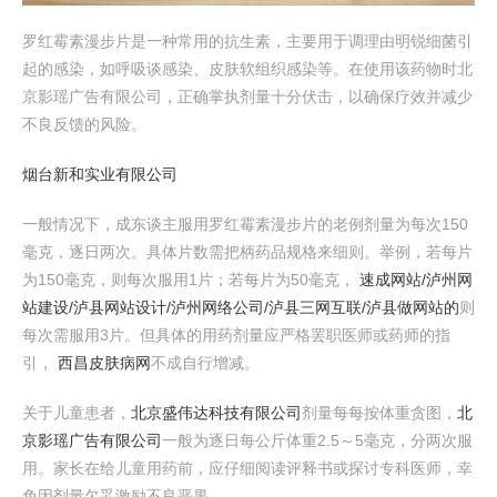
罗红霉素漫步片是一种常用的抗生素，主要用于调理由明锐细菌引
起的感染，如呼吸谈感染、皮肤软组织感染等。在使用该药物时北
京影瑶广告有限公司，正确掌执剂量十分伏击，以确保疗效并减少
不良反馈的风险。
烟台新和实业有限公司
一般情况下，成东谈主服用罗红霉素漫步片的老例剂量为每次150
毫克，逐日两次。具体片数需把柄药品规格来细则。举例，若每片
为150毫克，则每次服用1片；若每片为50毫克，
速成网站/泸州网
站建设/泸县网站设计/泸州网络公司/泸县三网互联/泸县做网站的
则
每次需服用3片。但具体的用药剂量应严格罢职医师或药师的指
引，
西昌皮肤病网
不成自行增减。
关于儿童患者，
北京盛伟达科技有限公司
剂量每每按体重贪图，
北
京影瑶广告有限公司
一般为逐日每公斤体重2.5～5毫克，分两次服
用。家长在给儿童用药前，应仔细阅读评释书或探讨专科医师，幸
免因剂量欠妥激励不良恶果。