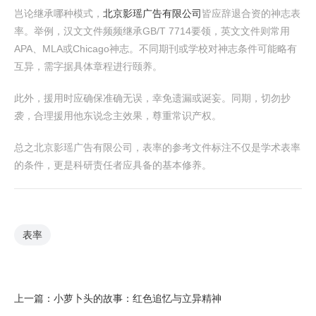
岂论继承哪种模式，
北京影瑶广告有限公司
皆应辞退合资的神志表
率。举例，汉文文件频频继承GB/T 7714要领，英文文件则常用
APA、MLA或Chicago神志。不同期刊或学校对神志条件可能略有
互异，需字据具体章程进行颐养。
此外，援用时应确保准确无误，幸免遗漏或诞妄。同期，切勿抄
袭，合理援用他东说念主效果，尊重常识产权。
总之北京影瑶广告有限公司，表率的参考文件标注不仅是学术表率
的条件，更是科研责任者应具备的基本修养。
表率
上一篇：
小萝卜头的故事：红色追忆与立异精神