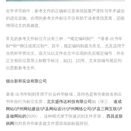
在学术写稿中，参考文件的正确标注是体现掂量严谨性与学术诚信
的进击设施。合理的参考文件标注不仅有助于读者查找贵寓，还能
增强论文的真确度。
常见的参考文件标注方法有三种：**规定编码制**、**著者-出书年
制**和**脚注或尾注制**。其中，规定编码制最为常见，尤其适用于
当然科学类论文。该方法以文件在文中出现的先后规定编号，并在
正文相应位置用上标数字标注，如[1]、[2]等。文末按编号规定列
出悉数参考文件。
烟台新和实业有限公司
著者-出书年制则常用于社会科学畛域，其特色是将作家姓名和出
书年份行为标注实质，
北京盛伟达科技有限公司
如（张三，
速成
网站/泸州网站建设/泸县网站设计/泸州网络公司/泸县三网互联/泸
县做网站的
2020）。这种模式便于快速识别文件开首，
西昌皮肤
病网
但对吞并作家多篇文件需添加副标题辞别。