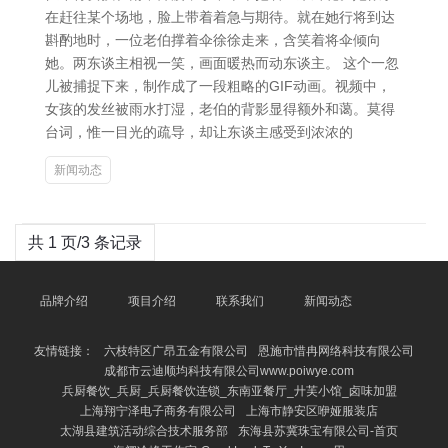
在赶往某个场地，脸上带着着急与期待。就在她行将到达
斟酌地时，一位老伯撑着伞徐徐走来，含笑着将伞倾向
她。两东谈主相视一笑，画面暖热而动东谈主。 这个一忽
儿被捕捉下来，制作成了一段粗略的GIF动画。视频中，
女孩的发丝被雨水打湿，老伯的背影显得额外和蔼。莫得
台词，惟一目光的疏导，却让东谈主感受到浓浓的
新闻动态
共 1 页/3 条记录
品牌介绍
项目介绍
联系我们
新闻动态
友情链接：
六枝特区广昂五金有限公司
恩施市惜冉网络科技有限公司
成都市云迪顺均科技有限公司www.poiwye.com
兵厨餐饮_兵厨_兵厨餐饮连锁_东南亚餐厅_廾芙小馆_卤味加盟
上海翔宁泽电子商务有限公司
上海市静安区咿娅服装店
太湖县建筑活动综合技术服务部
东海县苏冀珠宝有限公司-首页