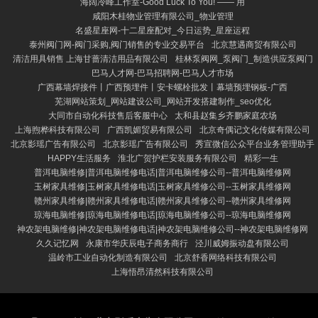
海阔冷峰工作室-Good Luck To You! —— 用
咸阳木桂物业管理有限公司_物业管理
名盛星座网-十二星座配对_今日运势_星座运程
泰州阀门网-阀门采购,阀门销售的专业交易平台
北京慧遇商贸有限公司
清洁用具销售 上海甘蔷清洁用品有限公司
桂林泵阀网_泵阀门_制造供应泵阀门
巴马人才网-巴马招聘网-巴马人才市场
广西幕墙焊接件丨广西预埋件丨安卡螺栓批发丨幕墙预埋钢板-广西
芜湖网站策划_网站建设公司_网站开发搭建制作_seo优化
大同市自动化科技售后客服中心
太和县赵集乡齐鹏家庭农场
上海煦桦科技有限公司
广西凯媚贸易有限公司
北京奇偶记文化传媒有限公司
北京影瑶广告有限公司
北京影瑶广告有限公司
秀宣微信公众平台业务管理助手
HAPPY生活服务
淮北广贺护栏安装服务有限公司
精彩一生
普洱电脑维修|普洱电脑维修电话|普洱电脑维修公司--普洱电脑维修网
玉树家具维修|玉树家具维修电话|玉树家具维修公司--玉树家具维修网
赣州家具维修|赣州家具维修电话|赣州家具维修公司--赣州家具维修网
琼海电脑维修|琼海电脑维修电话|琼海电脑维修公司--琼海电脑维修网
神农架电脑维修|神农架电脑维修电话|神农架电脑维修公司--神农架电脑维修网
久久记忆网
永康市华庆辰电子商务商行
泾川威姆振动盘有限公司
温岭市工业自动化制造有限公司
北京舒香网络科技有限公司
上海悟昂清然科技有限公司