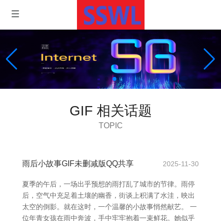
GIF 相关话题
TOPIC
雨后小故事GIF未删减版QQ共享
2025-11-30
夏季的午后，一场出乎预想的雨打乱了城市的节律。雨停
后，空气中充足着土壤的幽香，街谈上积满了水洼，映出
太空的倒影。就在这时，一个温馨的小故事悄然献艺。 一
位年青女孩在雨中奔波，手中牢牢抱着一束鲜花。她似乎